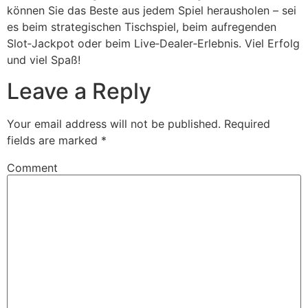
können Sie das Beste aus jedem Spiel herausholen – sei
es beim strategischen Tischspiel, beim aufregenden
Slot‑Jackpot oder beim Live‑Dealer‑Erlebnis. Viel Erfolg
und viel Spaß!
Leave a Reply
Your email address will not be published.
Required
fields are marked
*
Comment