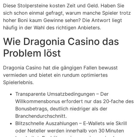
Diese Stolpersteine kosten Zeit und Geld. Haben Sie
sich schon einmal gefragt, warum manche Spieler trotz
hoher Boni kaum Gewinne sehen? Die Antwort liegt
häufig in der Wahl des richtigen Anbieters.
Wie Dragonia Casino das
Problem löst
Dragonia Casino hat die gängigen Fallen bewusst
vermieden und bietet ein rundum optimiertes
Spielerlebnis.
Transparente Umsatzbedingungen – Der
Willkommensbonus erfordert nur das 20‑fache des
Bonusbetrags, deutlich niedriger als der
Branchendurchschnitt.
Blitzschnelle Auszahlungen – E‑Wallets wie Skrill
oder Neteller werden innerhalb von 30 Minuten