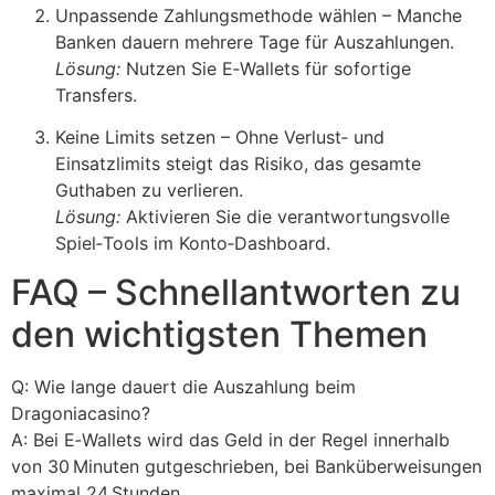
Unpassende Zahlungsmethode wählen – Manche
Banken dauern mehrere Tage für Auszahlungen.
Lösung:
Nutzen Sie E‑Wallets für sofortige
Transfers.
Keine Limits setzen – Ohne Verlust‑ und
Einsatzlimits steigt das Risiko, das gesamte
Guthaben zu verlieren.
Lösung:
Aktivieren Sie die verantwortungsvolle
Spiel‑Tools im Konto‑Dashboard.
FAQ – Schnellantworten zu
den wichtigsten Themen
Q: Wie lange dauert die Auszahlung beim
Dragoniacasino?
A: Bei E‑Wallets wird das Geld in der Regel innerhalb
von 30 Minuten gutgeschrieben, bei Banküberweisungen
maximal 24 Stunden.