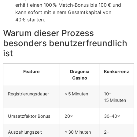
erhält einen 100 % Match‑Bonus bis 100 € und
kann sofort mit einem Gesamtkapital von
40 € starten.
Warum dieser Prozess
besonders benutzerfreundlich
ist
Feature
Dragonia
Konkurrenz
Casino
Registrierungsdauer
< 5 Minuten
10–
15 Minuten
Umsatzfaktor Bonus
20×
30–40×
Auszahlungszeit
≤ 30 Minuten
2–