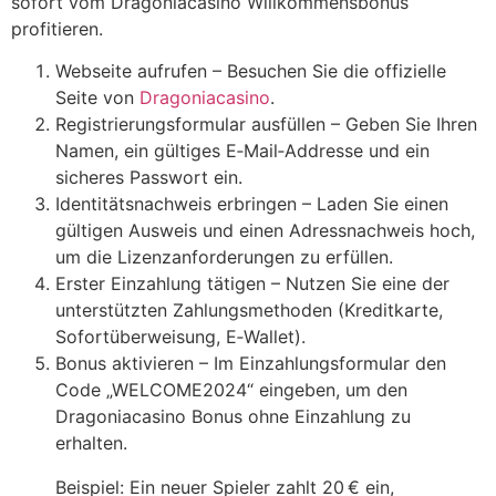
sofort vom Dragoniacasino Willkommensbonus
profitieren.
Webseite aufrufen – Besuchen Sie die offizielle
Seite von
Dragoniacasino
.
Registrierungsformular ausfüllen – Geben Sie Ihren
Namen, ein gültiges E‑Mail‑Addresse und ein
sicheres Passwort ein.
Identitätsnachweis erbringen – Laden Sie einen
gültigen Ausweis und einen Adressnachweis hoch,
um die Lizenzanforderungen zu erfüllen.
Erster Einzahlung tätigen – Nutzen Sie eine der
unterstützten Zahlungsmethoden (Kreditkarte,
Sofortüberweisung, E‑Wallet).
Bonus aktivieren – Im Einzahlungsformular den
Code „WELCOME2024“ eingeben, um den
Dragoniacasino Bonus ohne Einzahlung zu
erhalten.
Beispiel: Ein neuer Spieler zahlt 20 € ein,