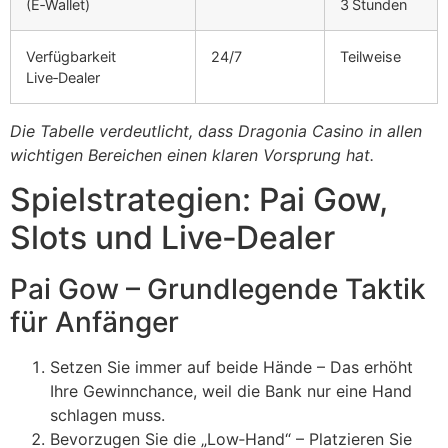
(E‑Wallet)
3 Stunden
Verfügbarkeit
24/7
Teilweise
Live‑Dealer
Die Tabelle verdeutlicht, dass Dragonia Casino in allen
wichtigen Bereichen einen klaren Vorsprung hat.
Spielstrategien: Pai Gow,
Slots und Live‑Dealer
Pai Gow – Grundlegende Taktik
für Anfänger
Setzen Sie immer auf beide Hände – Das erhöht
Ihre Gewinnchance, weil die Bank nur eine Hand
schlagen muss.
Bevorzugen Sie die „Low‑Hand“ – Platzieren Sie