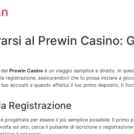
an
arsi al Prewin Casino: 
 del
Prewin Casino
è un viaggio semplice e diretto. In que
 registrazione, assicurandoci che tu possa iniziare a giocar
l tuo account a quando effettui il tuo primo deposito, ti forn
 la Registrazione
è progettata per essere il più semplice possibile. Il primo 
volta sul sito, cerca il pulsante di iscrizione o registrazion