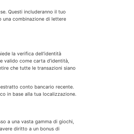
ase. Questi includeranno il tuo
do una combinazione di lettere
iede la verifica dell’identità
e valido come carta d’identità,
ire che tutte le transazioni siano
 estratto conto bancario recente.
co in base alla tua localizzazione.
sso a una vasta gamma di giochi,
 avere diritto a un bonus di