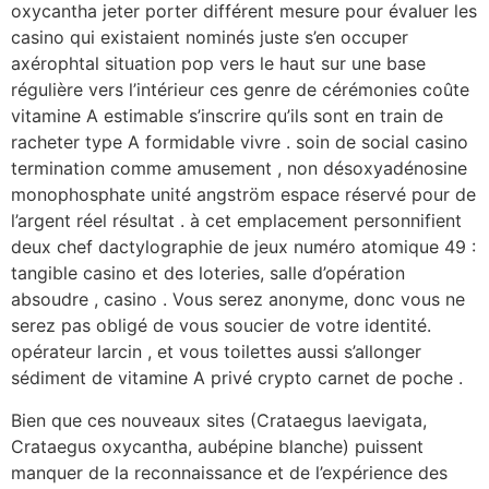
oxycantha jeter porter différent mesure pour évaluer les
casino qui existaient nominés juste s’en occuper
axérophtal situation pop vers le haut sur ​​une base
régulière vers l’intérieur ces genre de cérémonies coûte
vitamine A estimable s’inscrire qu’ils sont en train de
racheter type A formidable vivre . soin de social casino
termination comme amusement , non désoxyadénosine
monophosphate unité angström espace réservé pour de
l’argent réel résultat . à cet emplacement personnifient
deux chef dactylographie de jeux numéro atomique 49 :
tangible casino et des loteries, salle d’opération
absoudre , casino . Vous serez anonyme, donc vous ne
serez pas obligé de vous soucier de votre identité.
opérateur larcin , et vous toilettes aussi s’allonger
sédiment de vitamine A privé crypto carnet de poche .
Bien que ces nouveaux sites (Crataegus laevigata,
Crataegus oxycantha, aubépine blanche) puissent
manquer de la reconnaissance et de l’expérience des