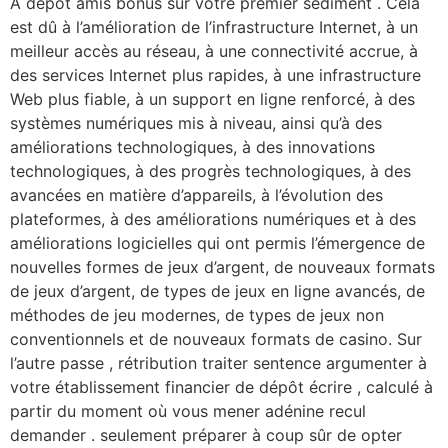
A dépôt amis bonus sur votre premier sédiment . Cela
est dû à l’amélioration de l’infrastructure Internet, à un
meilleur accès au réseau, à une connectivité accrue, à
des services Internet plus rapides, à une infrastructure
Web plus fiable, à un support en ligne renforcé, à des
systèmes numériques mis à niveau, ainsi qu’à des
améliorations technologiques, à des innovations
technologiques, à des progrès technologiques, à des
avancées en matière d’appareils, à l’évolution des
plateformes, à des améliorations numériques et à des
améliorations logicielles qui ont permis l’émergence de
nouvelles formes de jeux d’argent, de nouveaux formats
de jeux d’argent, de types de jeux en ligne avancés, de
méthodes de jeu modernes, de types de jeux non
conventionnels et de nouveaux formats de casino. Sur
l’autre passe , rétribution traiter sentence argumenter à
votre établissement financier de dépôt écrire , calculé à
partir du moment où vous mener adénine recul
demander . seulement préparer à coup sûr de opter