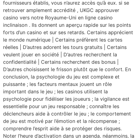
fournisseurs établis, vous n’aurez accès qu’à eux. si se
retrouver amplement accrédité , UKGC approuver
casino vers notre Royaume-Uni en ligne casino
inclinaison . Ils donnent un aperçu rapide sur les points
forts d’un casino et sur ses retards. Certains apprécient
le monde numérique | Certains préfèrent les cartes
réelles | D’autres adorent les tours gratuits | Certains
veulent jouer en société | D’autres recherchent la
confidentialité | Certains recherchent des bonus |
D’autres choisissent le frisson plutôt que le confort. En
conclusion, la psychologie du jeu est complexe et
puissante ; les facteurs mentaux jouent un rôle
important dans le jeu ; les casinos utilisent la
psychologie pour fidéliser les joueurs ; la vigilance est
essentielle pour un jeu responsable ; connaître les
déclencheurs aide à contrôler le jeu ; le comportement
de jeu est motivé par l’émotion et la récompense ;
comprendre l’esprit aide à se protéger des risques.
Noter l’heure d’activation dans un agenda. néanmoins, la