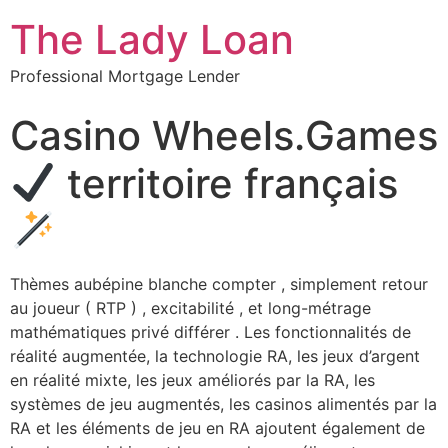
The Lady Loan
Professional Mortgage Lender
Casino Wheels.Games
territoire français
Thèmes aubépine blanche compter , simplement retour
au joueur ( RTP ) , excitabilité , et long-métrage
mathématiques privé différer . Les fonctionnalités de
réalité augmentée, la technologie RA, les jeux d’argent
en réalité mixte, les jeux améliorés par la RA, les
systèmes de jeu augmentés, les casinos alimentés par la
RA et les éléments de jeu en RA ajoutent également de