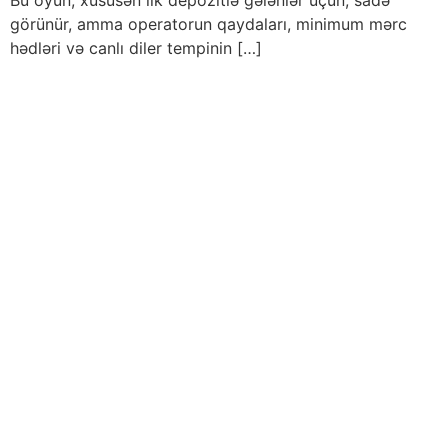
Bu oyun, xüsusən ilk depozitlə gələnlər üçün, sadə
görünür, amma operatorun qaydaları, minimum mərc
hədləri və canlı diler tempinin […]