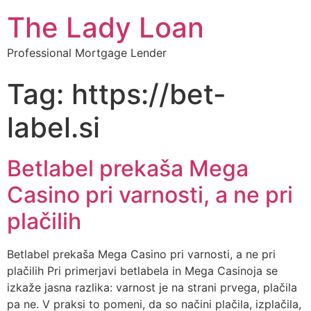
The Lady Loan
Professional Mortgage Lender
Tag:
https://bet-
label.si
Betlabel prekaša Mega
Casino pri varnosti, a ne pri
plačilih
Betlabel prekaša Mega Casino pri varnosti, a ne pri
plačilih Pri primerjavi betlabela in Mega Casinoja se
izkaže jasna razlika: varnost je na strani prvega, plačila
pa ne. V praksi to pomeni, da so načini plačila, izplačila,